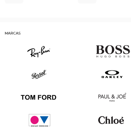
MARCAS
Ray
Hugo
Ban
Boss
Persol
Oakley
Tom
Paul
Ford
&
Joe