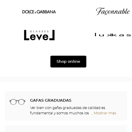
Oscar
Chloé
version
Dolce
Façonnable
&
Gabbana
Level
Lukkas
Shop online
GAFAS GRADUADAS
Ver bien con gafas graduadas de calidad es
fundamental y somos muchos los que
...Mostrar más
tiendas
necesitamos una corrección. No obstante, las gafas
Optical
aportan algo más que confort visual: son también
Center
un accesorio de moda y auténticas proyectoras de
Opticien