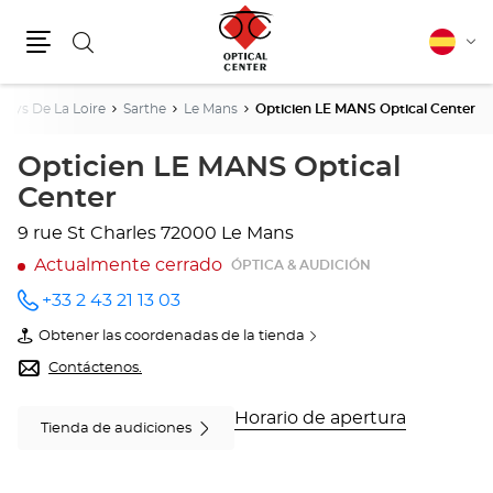
Buscar
Español
Cam
Menú
idio
Pays De La Loire
Sarthe
Le Mans
Opticien LE MANS Optical Center
Opticien LE MANS Optical
Center
9 rue St Charles
72000 Le Mans
Actualmente cerrado
ÓPTICA & AUDICIÓN
+33 2 43 21 13 03
número
de
Obtener las coordenadas de la tienda
teléfono
de
Opticien
Contáctenos.
LE
MANS
Optical
Horario de apertura
Tienda de audiciones
Center