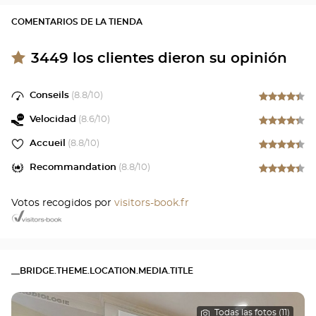
COMENTARIOS DE LA TIENDA
3449
los clientes dieron su opinión
Conseils
(
8.8
/10)
Velocidad
(
8.6
/10)
Accueil
(
8.8
/10)
Recommandation
(
8.8
/10)
Votos recogidos por
visitors-book.fr
__BRIDGE.THEME.LOCATION.MEDIA.TITLE
Todas las fotos (11)