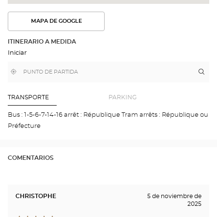
MAPA DE GOOGLE
VER
LA
RUTA
ITINERARIO A MEDIDA
EN
Iniciar
EL
MAPA
DE
,
Cerca
Itin
a
GOOGLE
encontrar
de
la
una
mi
tie
tienda
ubicación
Optical
Opt
TRANSPORTE
PARKING
Center
LE
MA
Bus : 1-5-6-7-14-16 arrêt : République Tram arrêts : République ou
Opti
Préfecture
Cen
COMENTARIOS
CHRISTOPHE
5 de noviembre de
2025