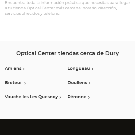
-
Encuentra toda la información práctica que necesitas para llegar
a tu tienda Optical Center más cercana: horario, dirección,
DU
servicios ofrecidos y teléfono.
Opt
Ce
Optical Center tiendas cerca de Dury
Amiens
Longueau
Breteuil
Doullens
Vauchelles Les Quesnoy
Péronne