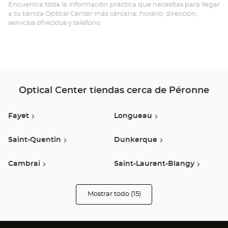
Opt
Encuentra toda la información práctica que necesitas para llegar
a tu tienda Optical Center más cercana: horario, dirección,
Ce
servicios ofrecidos y teléfono.
Optical Center tiendas cerca de Péronne
Fayet
Longueau
Saint-Quentin
Dunkerque
Cambrai
Saint-Laurent-Blangy
Viry Noureuil
Noyon
Mostrar todo (15)
tiendas
Optical
Center
Arras
Amiens
Opticien