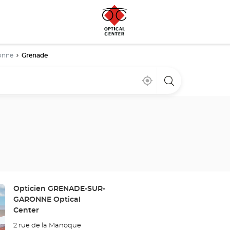
onne
Grenade
Cerca
,
una
de
encontrar
tienda
mi
una
Optical
ubicación
tienda
Center
Optical
Center
Tienda:
Opticien GRENADE-SUR-
GARONNE Optical
Center
2 rue de la Manoque