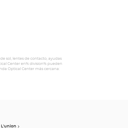
de sol, lentes de contacto, ayudas
ptical Center en% division% pueden
ienda Optical Center más cercana:
L'union