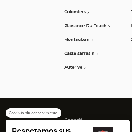
Colomiers
Plaisance Du Touch
Montauban
Castelsarrasin
Auterive
Continúa sin consentimiento
Canadá
(Abrir
(Abrir
(Abrir
Montreal
Quebec
Laval
Respetamos sus
en
en
en