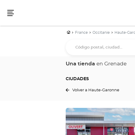
Menú
Inicio
France
Occitanie
Haute-Gar
Código
postal,
ciudad...
Una tienda
en Grenade
CIUDADES
Volver a Haute-Garonne
Pulse
ENTER
para
obtener