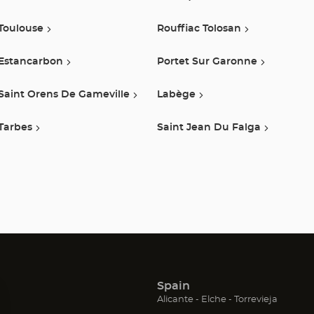
Toulouse
Rouffiac Tolosan
Estancarbon
Portet Sur Garonne
Saint Orens De Gameville
Labège
Tarbes
Saint Jean Du Falga
Spain
(Abrir
(Abrir
(Abrir
Alicante
Elche
Torrevieja
en
en
en