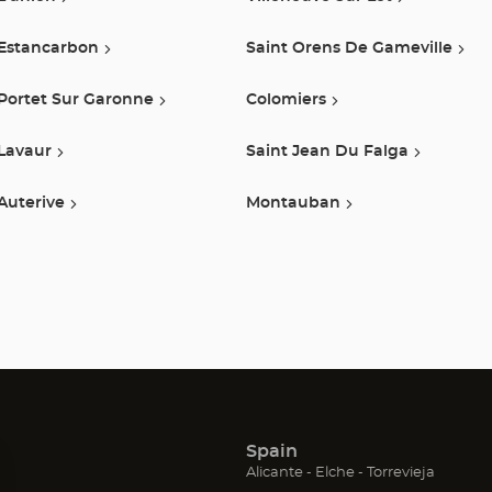
Estancarbon
Saint Orens De Gameville
Portet Sur Garonne
Colomiers
Lavaur
Saint Jean Du Falga
Auterive
Montauban
Spain
(Abrir
(Abrir
(Abrir
Alicante
Elche
Torrevieja
en
en
en