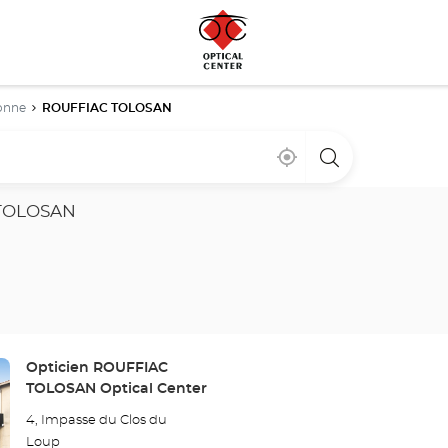
onne
ROUFFIAC TOLOSAN
Cerca
,
una
de
encontrar
tienda
mi
una
Optical
ubicación
tienda
Center
 TOLOSAN
Optical
Center
Tienda:
Opticien ROUFFIAC
TOLOSAN Optical Center
4, Impasse du Clos du
Loup