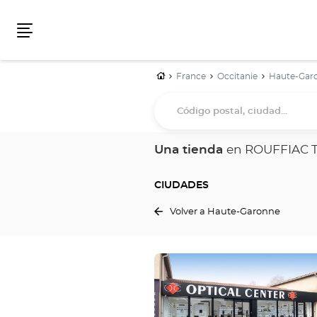
Menú
Inicio
France
Occitanie
Haute-Gar
Código
postal,
ciudad...
Una tienda
en ROUFFIAC
CIUDADES
Volver a Haute-Garonne
Pulse
ENTER
para
obtener