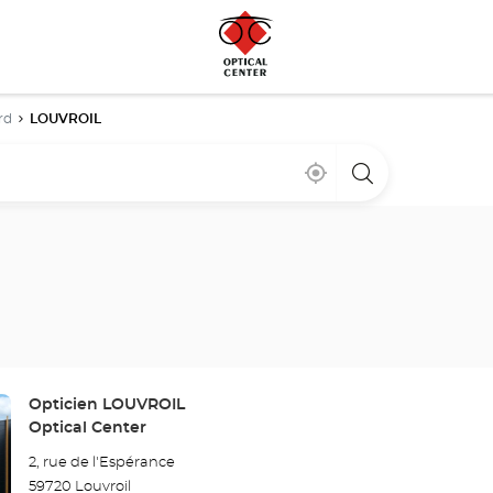
rd
LOUVROIL
Cerca
,
una
de
encontrar
tienda
mi
una
Optical
ubicación
tienda
Center
Optical
Center
Tienda:
Opticien LOUVROIL
Optical Center
2, rue de l'Espérance
59720 Louvroil