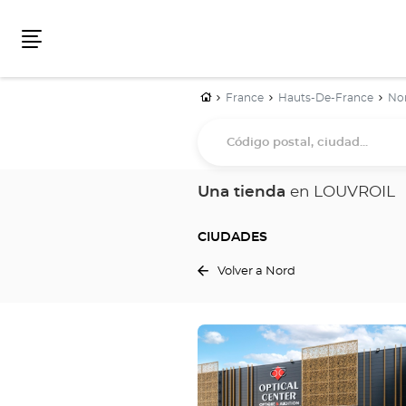
Menú
Inicio
France
Hauts-De-France
No
Código
postal,
ciudad...
Una tienda
en LOUVROIL
CIUDADES
Volver a Nord
Pulse
ENTER
para
obtener