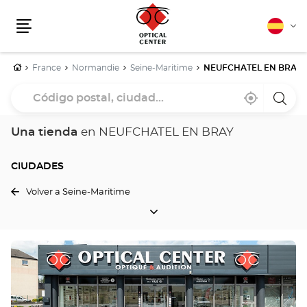
Español
Cam
Menú
idio
Inicio
France
Normandie
Seine-Maritime
NEUFCHATEL EN BRAY
Código
Cerca
,
una
postal,
de
encontrar
tiend
mi
una
Optica
ciudad...
ubicación
tienda
Cente
Una tienda
en NEUFCHATEL EN BRAY
Optical
Center
CIUDADES
Volver a Seine-Maritime
CIUDADES
Pulse
ENTER
para
obtener