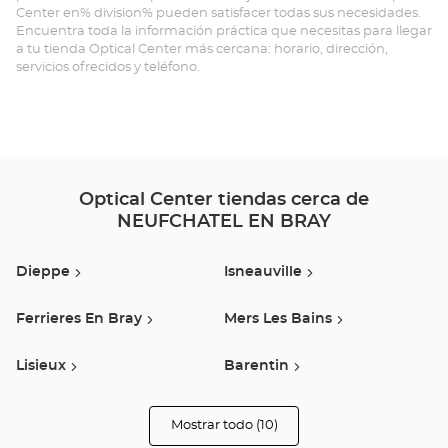
Center en% division% pueden satisfacer todas sus necesidades.
EN
Encuentra toda la información práctica que necesitas para llegar
a tu tienda Optical Center más cercana: horario, dirección,
BR
servicios ofrecidos y teléfono.
-
Opt
Ce
Optical Center tiendas cerca de
NEUFCHATEL EN BRAY
Dieppe
Isneauville
Ferrieres En Bray
Mers Les Bains
Lisieux
Barentin
Rouen
Franqueville-Saint-Pierre
Mostrar todo (10)
tiendas
Optical