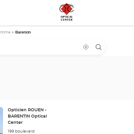
ritime
Barentin
Cerca
,
una
de
encontrar
tienda
mi
una
Optical
ubicación
tienda
Center
Optical
Center
Tienda:
Opticien ROUEN -
BARENTIN Optical
Center
199 boulevard