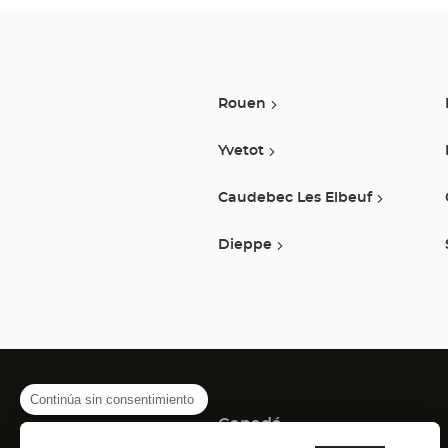
Rouen
Yvetot
Caudebec Les Elbeuf
Dieppe
Continúa sin consentimiento
Canadá
(Abrir
(Abrir
(Abrir
Montreal
Quebec
Laval