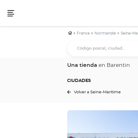
Menú
Inicio
France
Normandie
Seine-Ma
Código
postal,
ciudad...
Una tienda
en Barentin
CIUDADES
Volver a Seine-Maritime
Pulse
ENTER
para
obtener