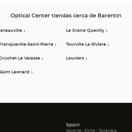
Optical
Center
Optical Center tiendas cerca de Barentin
Isneauville
Le Grand Quevilly
Franqueville-Saint-Pierre
Tourville La Riviere
Gruchet Le Valasse
Louviers
Saint Leonard
Spain
(Abrir
(Abrir
(Abrir
Alicante
Elche
Torrevieja