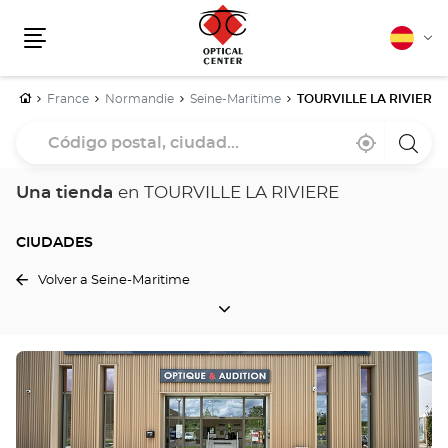
Español
Cam
Menú
idio
Inicio
France
Normandie
Seine-Maritime
TOURVILLE LA RIVIERE
Código
Cerca
,
una
postal,
de
encontrar
tiend
mi
una
Optica
ciudad...
ubicación
tienda
Cente
Una tienda
en TOURVILLE LA RIVIERE
Optical
Center
CIUDADES
Volver a Seine-Maritime
CIUDADES
Pulse
ENTER
para
obtener