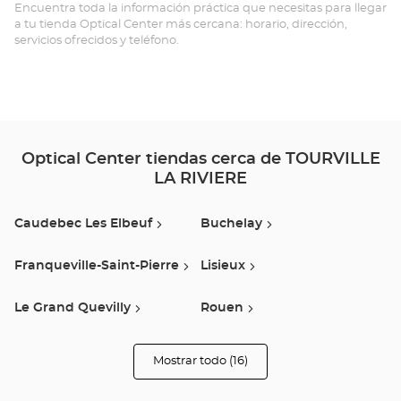
LA
Encuentra toda la información práctica que necesitas para llegar
a tu tienda Optical Center más cercana: horario, dirección,
RI
servicios ofrecidos y teléfono.
Opt
Ce
Optical Center tiendas cerca de TOURVILLE
LA RIVIERE
Caudebec Les Elbeuf
Buchelay
Franqueville-Saint-Pierre
Lisieux
Le Grand Quevilly
Rouen
Louviers
Isneauville
Mostrar todo (16)
tiendas
Optical
Center
Barentin
Guichainville
Opticien