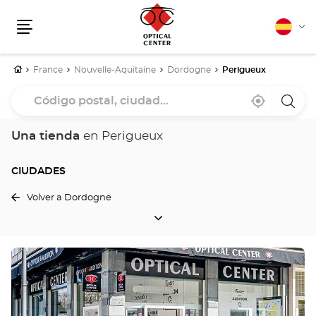
Español
Cam
Menú
idio
Inicio
France
Nouvelle-Aquitaine
Dordogne
Perigueux
Código
Cerca
,
una
postal,
de
encontrar
tiend
mi
una
Optica
ciudad...
ubicación
tienda
Cente
Una tienda
en Perigueux
Optical
Center
CIUDADES
Volver a Dordogne
CIUDADES
Pulse
ENTER
para
obtener