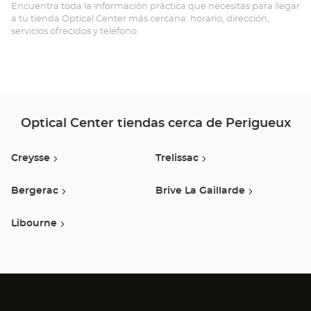
Opt
Encuentra toda la información práctica que necesitas para llegar
a tu tienda Optical Center más cercana: horario, dirección,
Ce
servicios ofrecidos y teléfono.
Optical Center tiendas cerca de Perigueux
Creysse
Trelissac
Bergerac
Brive La Gaillarde
Libourne