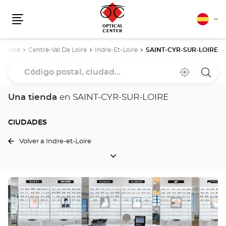
Español
Cam
Menú
idio
o
France
Centre-Val De Loire
Indre-Et-Loire
SAINT-CYR-SUR-LOIRE
Código
Cerca
,
una
postal,
de
encontrar
tiend
mi
una
Optica
ciudad...
ubicación
tienda
Cente
Una tienda
en SAINT-CYR-SUR-LOIRE
Optical
Center
CIUDADES
Volver a Indre-et-Loire
CIUDADES
Pulse
ENTER
para
obtener