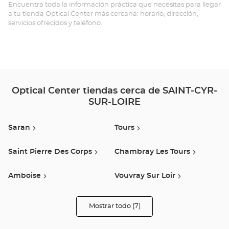
CY
Encuentra toda la información práctica que necesitas para llegar
a tu tienda Optical Center más cercana: horario, dirección,
SU
servicios ofrecidos y teléfono.
LO
-
Opt
Ce
Optical Center tiendas cerca de SAINT-CYR-
SUR-LOIRE
Saran
Tours
Saint Pierre Des Corps
Chambray Les Tours
Amboise
Vouvray Sur Loir
Loches
Mostrar todo (7)
tiendas
Optical
Center
Opticien