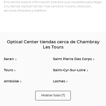
LÈ
Encuentra toda la información práctica que necesitas para llegar
a tu tienda Optical Center más cercana: horario, dirección,
TO
servicios ofrecidos y teléfono.
Opt
Ce
Optical Center tiendas cerca de Chambray
Les Tours
Saran
Saint Pierre Des Corps
Tours
Saint-Cyr-Sur-Loire
Amboise
Loches
Vouvray Sur Loir
Mostrar todo (7)
tiendas
Optical
Center
Opticien