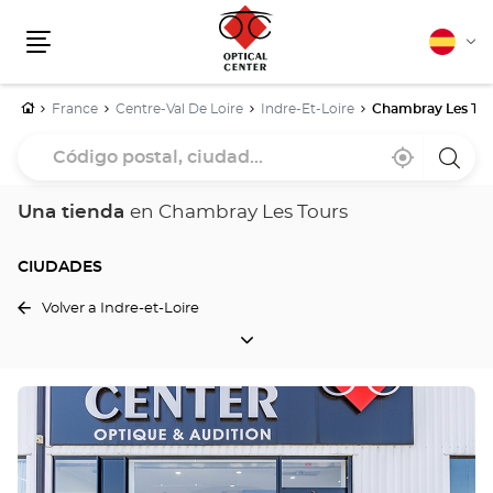
Español
Cam
Menú
idio
Inicio
France
Centre-Val De Loire
Indre-Et-Loire
Chambray Les Tou
Código
Cerca
,
una
postal,
de
encontrar
tiend
mi
una
Optica
ciudad...
ubicación
tienda
Cente
Una tienda
en Chambray Les Tours
Optical
Center
CIUDADES
Volver a Indre-et-Loire
CIUDADES
Pulse
ENTER
para
obtener