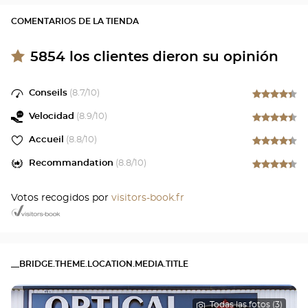
COMENTARIOS DE LA TIENDA
5854
los clientes dieron su opinión
Conseils
(
8.7
/10)
Velocidad
(
8.9
/10)
Accueil
(
8.8
/10)
Recommandation
(
8.8
/10)
Votos recogidos por
visitors-book.fr
__BRIDGE.THEME.LOCATION.MEDIA.TITLE
Todas las fotos (3)