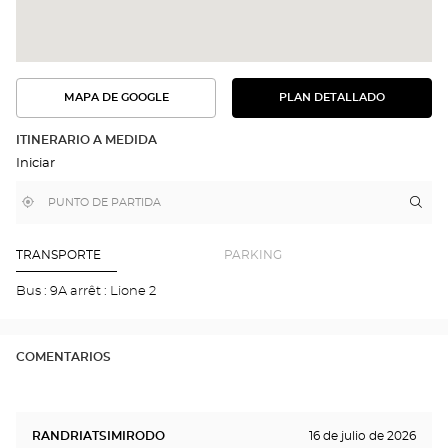
MAPA DE GOOGLE
PLAN DETALLADO
VER
VER
EL
LA
PLAN
RUTA
DETALLADO
ITINERARIO A MEDIDA
EN
Iniciar
EL
MAPA
DE
,
Cerca
Itin
a
GOOGLE
encontrar
de
la
una
mi
tie
tienda
ubicación
Optical
Opt
TRANSPORTE
PARKING
Center
CH
LÈS
Bus : 9A arrêt : Lione 2
TO
Opti
Cen
COMENTARIOS
RANDRIATSIMIRODO
16 de julio de 2026