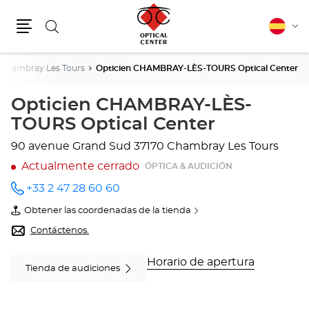
Buscar
Español
Cam
Menú
idio
Chambray Les Tours
Opticien CHAMBRAY-LÈS-TOURS Optical Center
Opticien CHAMBRAY-LÈS-
TOURS Optical Center
90 avenue Grand Sud
37170 Chambray Les Tours
Actualmente cerrado
ÓPTICA & AUDICIÓN
+33 2 47 28 60 60
número
de
Obtener las coordenadas de la tienda
teléfono
de
Opticien
Contáctenos.
CHAMBRAY-
LÈS-
TOURS
Horario de apertura
Tienda de audiciones
Optical
Center