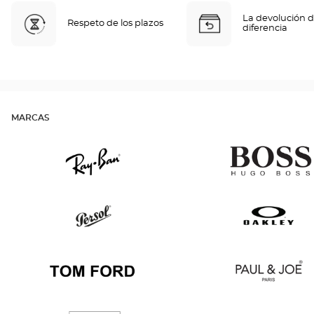
La devolución d
Respeto de los plazos
diferencia
MARCAS
Ray
Hugo
Ban
Boss
Persol
Oakley