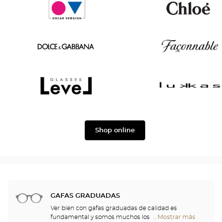
Tom
Paul
Ford
&
Joe
Oscar
Chloé
version
Dolce
Façonnable
&
Gabbana
Level
Lukkas
Shop online
GAFAS GRADUADAS
Ver bien con gafas graduadas de calidad es
fundamental y somos muchos los que
...Mostrar más
tiendas