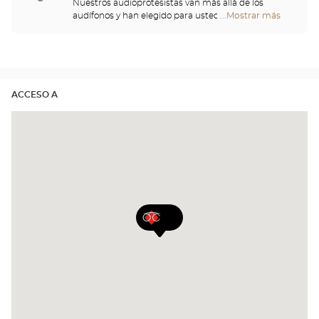
Nuestros audioprotesistas van más allá de los
audífonos y han elegido para usted un gran
...Mostrar más
tiendas
repertorio de cascos, telemandos, teléfonos,
Optical
despertadores, cargadores y otros accesorios para
Center
mejorar de forma significativa su comodidad a lo
Opticien
largo del día.
ACCESO A