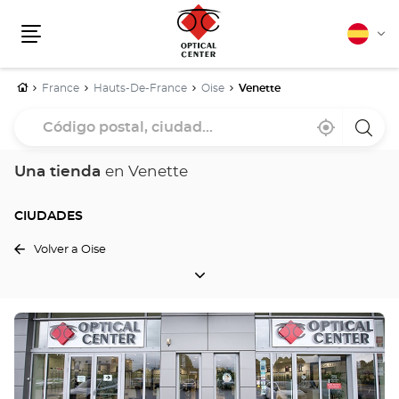
Español
Cam
Menú
idio
Inicio
France
Hauts-De-France
Oise
Venette
Código
Cerca
,
una
postal,
de
encontrar
tiend
mi
una
Optica
ciudad...
ubicación
tienda
Cente
Una tienda
en Venette
Optical
Center
CIUDADES
Volver a Oise
CIUDADES
Pulse
ENTER
para
obtener