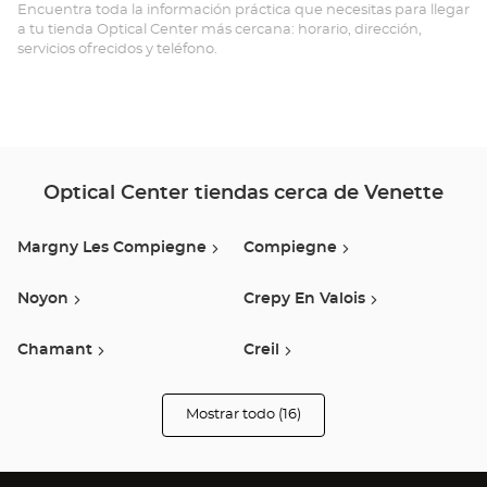
-
Encuentra toda la información práctica que necesitas para llegar
a tu tienda Optical Center más cercana: horario, dirección,
ZA
servicios ofrecidos y teléfono.
JA
VE
Opt
Ce
Optical Center tiendas cerca de Venette
Margny Les Compiegne
Compiegne
Noyon
Crepy En Valois
Chamant
Creil
Longueau
Saint Maximin
Mostrar todo (16)
tiendas
Optical
Center
Vauxbuin
Saint-Mard
Opticien