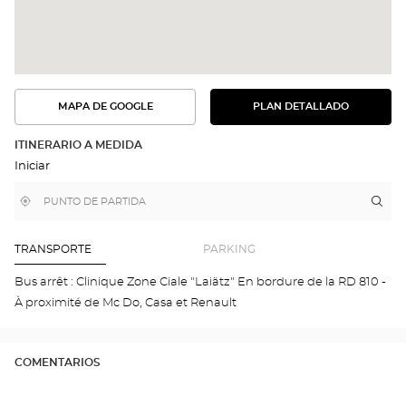
MAPA DE GOOGLE
PLAN DETALLADO
VER
VER
EL
LA
PLAN
RUTA
DETALLADO
ITINERARIO A MEDIDA
EN
Iniciar
EL
MAPA
DE
,
Cerca
Itin
a
GOOGLE
encontrar
de
la
una
mi
tie
tienda
ubicación
Optical
Opt
TRANSPORTE
PARKING
Center
SAI
JEA
Bus arrêt : Clinique Zone Ciale "Laiätz" En bordure de la RD 810 -
DE-
À proximité de Mc Do, Casa et Renault
LUZ
Opti
Cen
COMENTARIOS