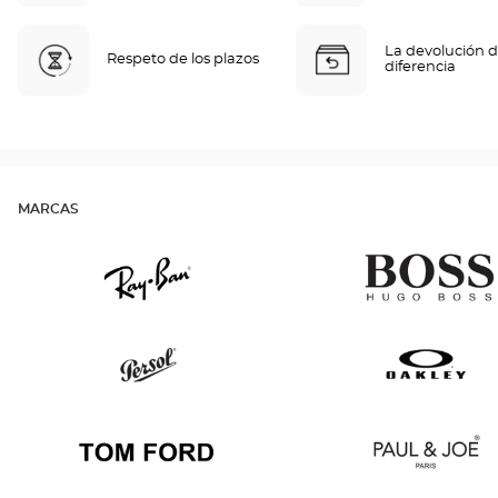
La devolución d
Respeto de los plazos
diferencia
MARCAS
Ray
Hugo
Ban
Boss
Persol
Oakley