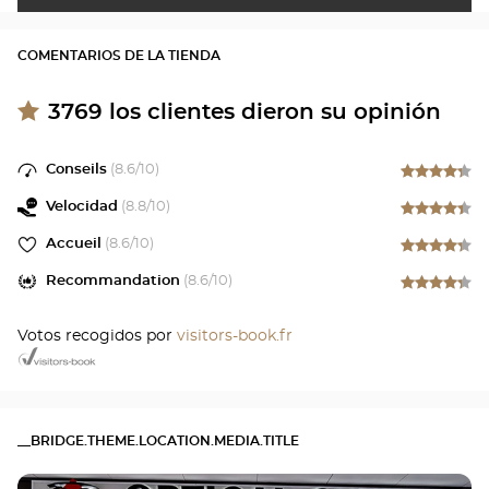
COMENTARIOS DE LA TIENDA
3769
los clientes dieron su opinión
Conseils
(
8.6
/10)
Velocidad
(
8.8
/10)
Accueil
(
8.6
/10)
Recommandation
(
8.6
/10)
Votos recogidos por
visitors-book.fr
__BRIDGE.THEME.LOCATION.MEDIA.TITLE