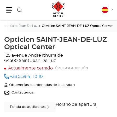
Buscar
Español
Cam
Menú
idio
ques
Saint Jean De Luz
Opticien SAINT-JEAN-DE-LUZ Optical Center
Opticien SAINT-JEAN-DE-LUZ
Optical Center
125 avenue André Ithurralde
64500 Saint Jean De Luz
Actualmente cerrado
ÓPTICA & AUDICIÓN
+33 5 59 41 10 10
número
de
Obtener las coordenadas de la tienda
teléfono
de
Opticien
Contáctenos.
SAINT-
JEAN-
DE-
Horario de apertura
Tienda de audiciones
LUZ
Optical
Center