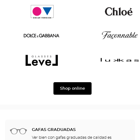
Tom
Paul
Ford
&
Joe
Oscar
Chloé
version
Dolce
Façonnable
&
Gabbana
Level
Lukkas
Shop online
GAFAS GRADUADAS
Ver bien con gafas graduadas de calidad es