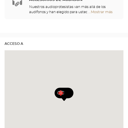
Nuestros audioprotesistas van más allá de los
audífonos y han elegido para usted un gran
...Mostrar más
tiendas
repertorio de cascos, telemandos, teléfonos,
Optical
despertadores, cargadores y otros accesorios para
Center
mejorar de forma significativa su comodidad a lo
Opticien
largo del día.
ACCESO A