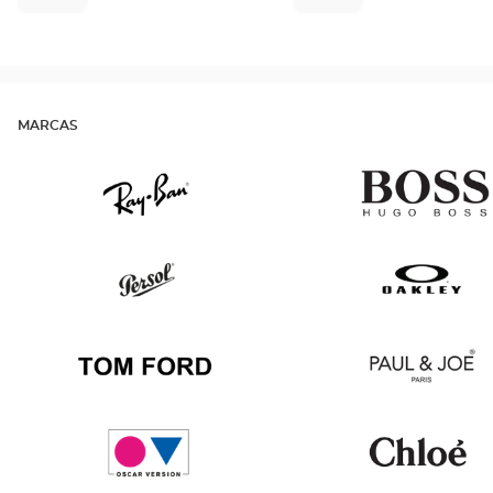
MARCAS
Ray
Hugo
Ban
Boss
Persol
Oakley
Tom
Paul
Ford
&
Joe