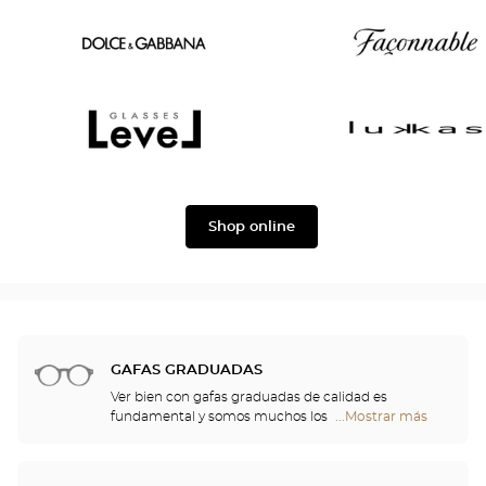
Oscar
Chloé
version
Dolce
Façonnable
&
Gabbana
Level
Lukkas
Shop online
GAFAS GRADUADAS
Ver bien con gafas graduadas de calidad es
fundamental y somos muchos los que
...Mostrar más
tiendas
necesitamos una corrección. No obstante, las gafas
Optical
aportan algo más que confort visual: son también
Center
un accesorio de moda y auténticas proyectoras de
Opticien