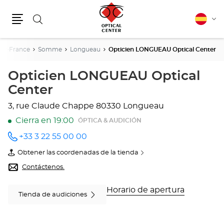
Buscar
Español
Cam
Menú
idio
De-France
Somme
Longueau
Opticien LONGUEAU Optical Center
Opticien LONGUEAU Optical
Center
3, rue Claude Chappe
80330 Longueau
Cierra en 19:00
ÓPTICA & AUDICIÓN
+33 3 22 55 00 00
número
de
Obtener las coordenadas de la tienda
teléfono
de
Opticien
Contáctenos.
LONGUEAU
Optical
Center
Horario de apertura
Tienda de audiciones