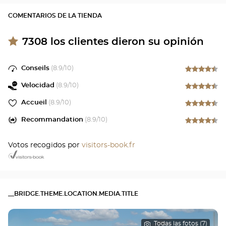
COMENTARIOS DE LA TIENDA
7308
los clientes dieron su opinión
Conseils
(
8.9
/10)
Velocidad
(
8.9
/10)
Accueil
(
8.9
/10)
Recommandation
(
8.9
/10)
Votos recogidos por
visitors-book.fr
__BRIDGE.THEME.LOCATION.MEDIA.TITLE
Todas las fotos (7)