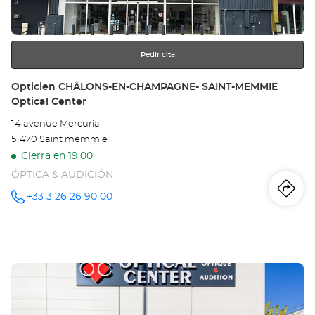
-
más
información
CE
VI
Pedir cita
Opt
Tienda:
Opticien CHÂLONS-EN-CHAMPAGNE- SAINT-MEMMIE
Optical Center
Ce
14 avenue Mercuria
51470 Saint memmie
Cierra en 19:00
ÓPTICA & AUDICIÓN
Iti
a
+33 3 26 26 90 00
número
de
teléfono
la
tie
Pulse
Op
ENTER
CH
para