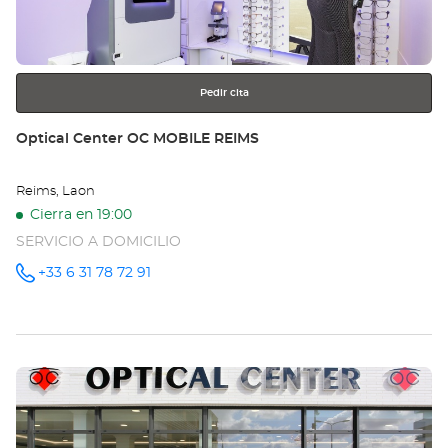
obtener
-
más
información
PI
Opt
Pedir cita
Ce
Tienda:
Optical Center OC MOBILE REIMS
Reims, Laon
Cierra en 19:00
SERVICIO A DOMICILIO
+33 6 31 78 72 91
número
de
teléfono
Pulse
ENTER
para
obtener