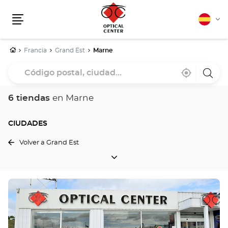
Español
Cam
Menú
idio
Inicio
Francia
Grand Est
Marne
Código
Cerca
,
una
postal,
de
encontrar
tiend
mi
una
Optica
ciudad...
ubicación
tienda
Cente
6 tiendas
en Marne
Optical
Center
CIUDADES
Volver a Grand Est
CIUDADES
Pulse
ENTER
para
obtener