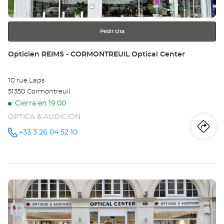
más
información
Pedir cita
Tienda:
Opticien REIMS - CORMONTREUIL Optical Center
10 rue Laps
51350 Cormontreuil
Cierra en 19:00
ÓPTICA & AUDICIÓN
Iti
a
+33 3 26 04 52 10
número
de
teléfono
la
tie
Pulse
Op
ENTER
RE
para
obtener