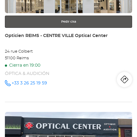
-
más
información
CO
Opt
Pedir cita
Ce
Tienda:
Opticien REIMS - CENTRE VILLE Optical Center
24 rue Colbert
51100 Reims
Cierra en 19:00
ÓPTICA & AUDICIÓN
Iti
a
+33 3 26 25 19 59
número
de
teléfono
la
tie
Pulse
Op
ENTER
RE
para
obtener