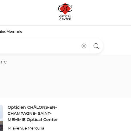
aint Memmie
Cerca
,
una
de
encontrar
tienda
mi
una
Optical
ubicación
tienda
Center
mie
Optical
Center
Tienda:
Opticien CHÂLONS-EN-
CHAMPAGNE- SAINT-
MEMMIE Optical Center
14 avenue Mercuria