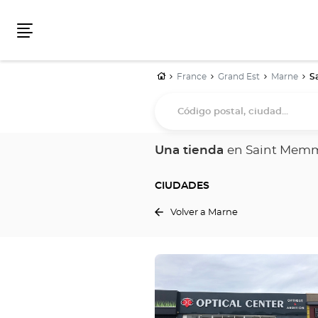
Menú
Inicio
France
Grand Est
Marne
S
Código
postal,
ciudad...
Una tienda
en Saint Mem
CIUDADES
Volver a Marne
Pulse
ENTER
para
obtener