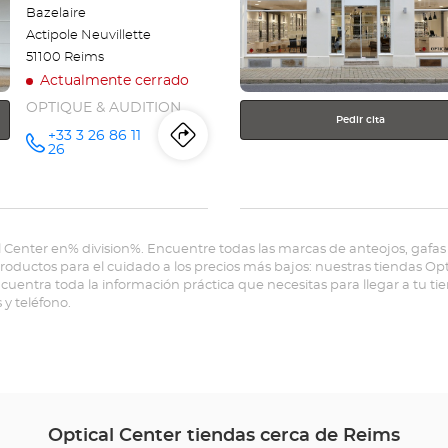
más
Bazelaire
información
Actipole Neuvillette
51100 Reims
Actualmente cerrado
OPTIQUE & AUDITION
Pedir cita
+33 3 26 86 11
Itinerario
a
número
26
de
teléfono
la
tienda
l Center en% division%. Encuentre todas las marcas de anteojos, gafas 
Opticien
 productos para el cuidado a los precios más bajos: nuestras tiendas O
ncuentra toda la información práctica que necesitas para llegar a tu t
REIMS
s y teléfono.
-
NEUVILLETTE
Optical
Center
Optical Center tiendas cerca de Reims