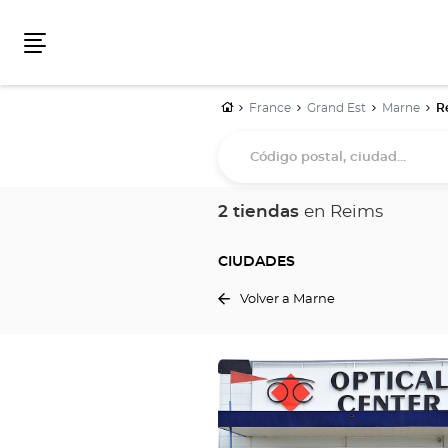
Menú
Inicio
France
Grand Est
Marne
R
Código
postal,
ciudad...
2 tiendas
en Reims
CIUDADES
Volver a Marne
Pulse
ENTER
para
obtener