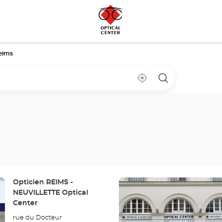
eims
Cerca
,
una
de
encontrar
tienda
mi
una
Optical
ubicación
tienda
Center
Optical
Center
Pulse
Tienda:
Opticien REIMS -
ENTER
NEUVILLETTE Optical
para
Center
obtener
rue du Docteur