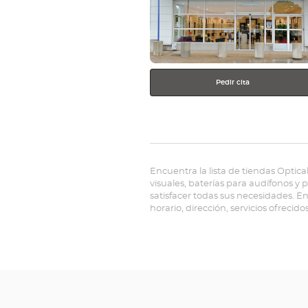
más
información
Pedir cita
Encuentra la lista de tiendas Optica
visuales, baterías para audífonos y
satisfacer todas sus necesidades. E
horario, dirección, servicios ofrecido