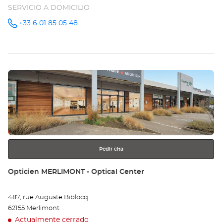
SERVICIO A DOMICILIO
+33 6 01 85 05 48
número
de
teléfono
Pulse
ENTER
para
obtener
más
información
Pedir cita
Tienda:
Opticien MERLIMONT - Optical Center
487, rue Auguste Biblocq
62155 Merlimont
Actualmente cerrado