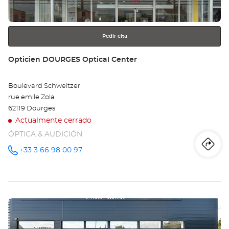
SU
más
información
ME
Opt
Pedir cita
Ce
Tienda:
Opticien DOURGES Optical Center
Boulevard Schweitzer
rue emile Zola
62119 Dourges
Actualmente cerrado
ÓPTICA & AUDICIÓN
Iti
a
+33 3 66 98 00 97
número
de
teléfono
la
tie
Pulse
Op
ENTER
DO
para