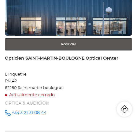
Op
ENTER
LI
para
obtener
-
más
información
CA
Opt
Pedir cita
Ce
Tienda:
Opticien SAINT-MARTIN-BOULOGNE Optical Center
L'Inquetrie
RN 42
62280 Saint martin boulogne
Actualmente cerrado
ÓPTICA & AUDICIÓN
Iti
a
+33 3 21 31 08 44
número
de
teléfono
la
tie