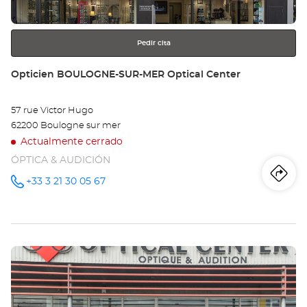
más
información
Pedir cita
Tienda:
Opticien BOULOGNE-SUR-MER Optical Center
57 rue Victor Hugo
62200 Boulogne sur mer
Actualmente cerrado
ÓPTICA & AUDICIÓN
Iti
a
+33 3 21 30 05 67
número
de
teléfono
la
tie
Pulse
Op
ENTER
BO
para
obtener