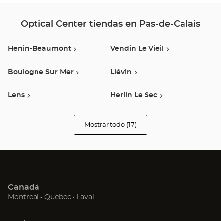
Ce
Optical Center tiendas en Pas-de-Calais
Henin-Beaumont
Vendin Le Vieil
Boulogne Sur Mer
Liévin
Lens
Herlin Le Sec
Saint-Laurent-Blangy
Fouquières-Lès-Béthune
Mostrar todo (17)
tiendas
Optical
Center
Noeux Les Mines
Saint Martin Boulogne
Opticien
Merlimont
Libercourt
Canadá
Bruay La Buissiere
Dourges
(Abrir
(Abrir
(Abrir
Montreal
Quebec
Laval
en
en
en
Coquelles
Arras
una
una
una