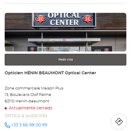
tie
Pulse
Op
ENTER
SA
para
obtener
OM
más
información
-
AR
Pedir cita
Opt
Tienda:
Opticien HÉNIN BEAUMONT Optical Center
Ce
Zone commerciale Maison Plus
13, Boulevard Olof Palme
62110 Henin-beaumont
Actualmente cerrado
ÓPTICA & AUDICIÓN
Iti
a
+33 3 66 98 00 99
número
de