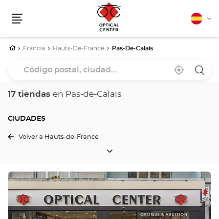
Español
Cam
Menú
idio
Inicio
Francia
Hauts-De-France
Pas-De-Calais
Código
Cerca
,
una
postal,
de
encontrar
tiend
mi
una
Optica
ciudad...
ubicación
tienda
Cente
17 tiendas
en Pas-de-Calais
Optical
Center
CIUDADES
Volver a Hauts-de-France
CIUDADES
Pulse
ENTER
para
obtener