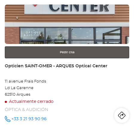
Pulse
Op
ENTER
SA
para
obtener
MA
más
información
BO
Opt
Pedir cita
Ce
Tienda:
Opticien SAINT-OMER - ARQUES Optical Center
11 avenue Frais Fonds
Ld La Garenne
62510 Arques
Actualmente cerrado
ÓPTICA & AUDICIÓN
Iti
a
+33 3 21 93 90 96
número
de
teléfono
la