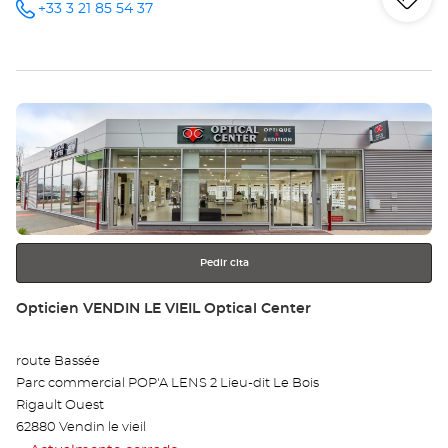
Iti
a
+33 3 21 85 54 37
número
de
teléfono
la
tie
Pulse
Op
ENTER
CA
para
obtener
-
más
información
CO
Opt
Pedir cita
Ce
Tienda:
Opticien VENDIN LE VIEIL Optical Center
route Bassée
Parc commercial POP'A LENS 2 Lieu-dit Le Bois
Rigault Ouest
62880 Vendin le vieil