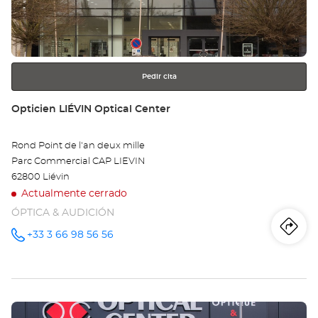
NO
para
obtener
LE
más
información
MI
Opt
Pedir cita
Ce
Tienda:
Opticien LIÉVIN Optical Center
Rond Point de l'an deux mille
Parc Commercial CAP LIEVIN
62800 Liévin
Actualmente cerrado
ÓPTICA & AUDICIÓN
Iti
a
+33 3 66 98 56 56
número
de
teléfono
la
tie
Pulse
Op