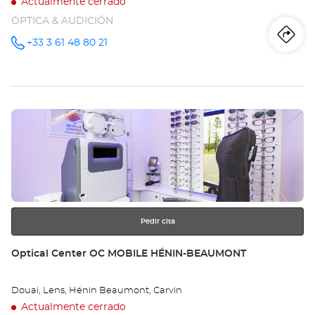
Actualmente cerrado
ÓPTICA & AUDICIÓN
Iti
a
+33 3 61 48 80 21
número
de
teléfono
la
tie
Pulse
Op
ENTER
VE
para
obtener
LE
más
información
VIE
Opt
Pedir cita
Ce
Tienda:
Optical Center OC MOBILE HÉNIN-BEAUMONT
Douai, Lens, Hénin Beaumont, Carvin
Actualmente cerrado