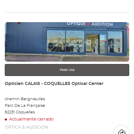
teléfono
la
tie
Pulse
Op
ENTER
HÉ
para
obtener
BE
más
información
Opt
Ce
Pedir cita
Tienda:
Opticien CALAIS - COQUELLES Optical Center
chemin Bergnieulles
Parc De La Française
62231 Coquelles
Actualmente cerrado
ÓPTICA & AUDICIÓN