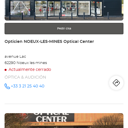
obtener
Opt
más
información
Ce
Pedir cita
Tienda:
Opticien NOEUX-LES-MINES Optical Center
avenue Lac
62290 Noeux les mines
Actualmente cerrado
ÓPTICA & AUDICIÓN
Iti
a
+33 3 21 25 40 40
número
de
teléfono
la
tie
Pulse
Op
ENTER