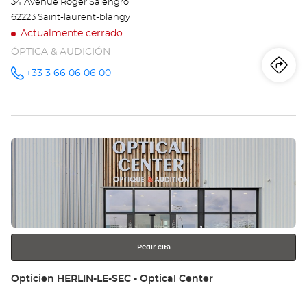
34 Avenue Roger Salengro
62223 Saint-laurent-blangy
Actualmente cerrado
ÓPTICA & AUDICIÓN
Iti
a
+33 3 66 06 06 00
número
de
teléfono
la
tie
Pulse
Op
ENTER
SA
para
obtener
LA
más
información
BL
Opt
Pedir cita
Ce
Tienda:
Opticien HERLIN-LE-SEC - Optical Center