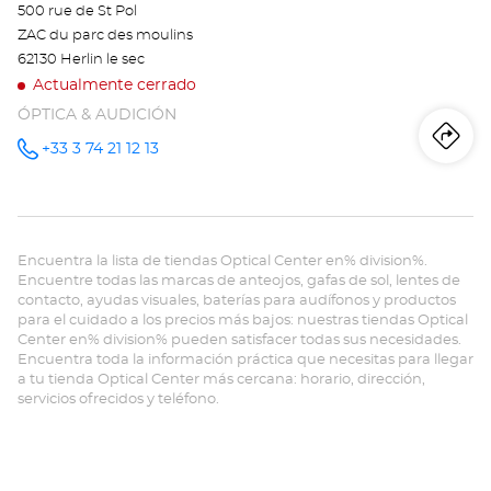
500 rue de St Pol
ZAC du parc des moulins
62130 Herlin le sec
Actualmente cerrado
ÓPTICA & AUDICIÓN
Iti
a
+33 3 74 21 12 13
número
de
teléfono
la
tie
Encuentra la lista de tiendas Optical Center en% division%.
Op
Encuentre todas las marcas de anteojos, gafas de sol, lentes de
contacto, ayudas visuales, baterías para audífonos y productos
HE
para el cuidado a los precios más bajos: nuestras tiendas Optical
Center en% division% pueden satisfacer todas sus necesidades.
LE-
Encuentra toda la información práctica que necesitas para llegar
a tu tienda Optical Center más cercana: horario, dirección,
SE
servicios ofrecidos y teléfono.
-
Opt