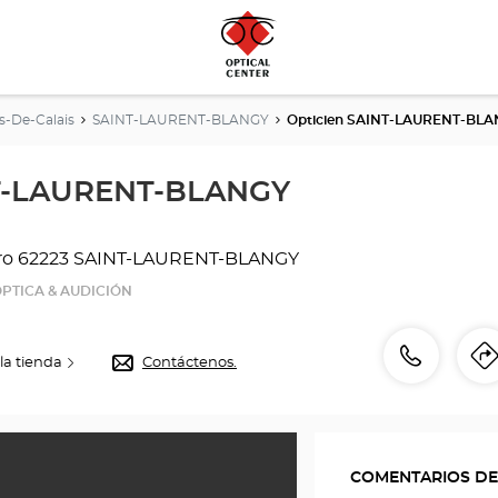
s-De-Calais
SAINT-LAURENT-BLANGY
Opticien SAINT-LAURENT-BLAN
NT-LAURENT-BLANGY
ro
62223 SAINT-LAURENT-BLANGY
PTICA & AUDICIÓN
número
Llamar
la tienda
Contáctenos.
I
de
l
teléfono
COMENTARIOS DE