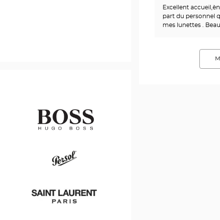
Excellent accueil,
part du personnel 
mes lunettes . Be
M
Hugo
Boss
Persol