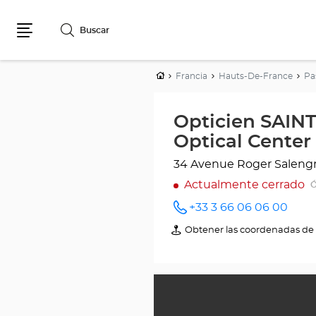
Buscar
Menú
Inicio
Francia
Hauts-De-France
Pa
Opticien SAI
Optical Center
34 Avenue Roger Saleng
Actualmente cerrado
Ó
+33 3 66 06 06 00
número
de
Obtener las coordenadas de 
de
teléfono
Opticien
SAINT-
LAURENT-
BLANGY
Optical
Center