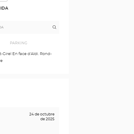
DIDA
Itinerario
a
la
tienda
Opticien
PARKING
SAINT-
LAURENT-
et-Girel En face d'Aldi. Rond-
BLANGY
ve
Optical
Center
24 de octubre
de 2025