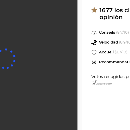
1677
los c
opinión
Conseils
(
8.7
/10)
Velocidad
(
8.9
/1
Accueil
(
8.7
/10)
Recommandati
Votos recogidos p