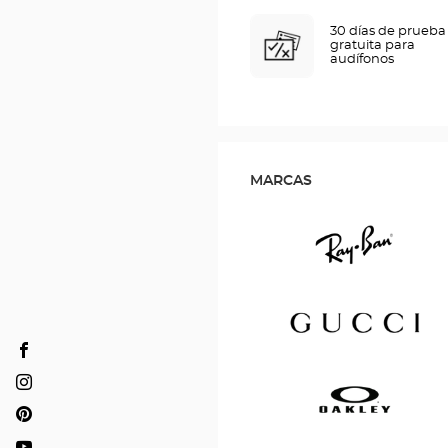
30 días de prueba
gratuita para
audífonos
MARCAS
Ray
Ban
Opticien
SAINT-
Gucci
Opticien
LAURENT-
SAINT-
Opticien
BLANGY
LAURENT-
SAINT-
Optical