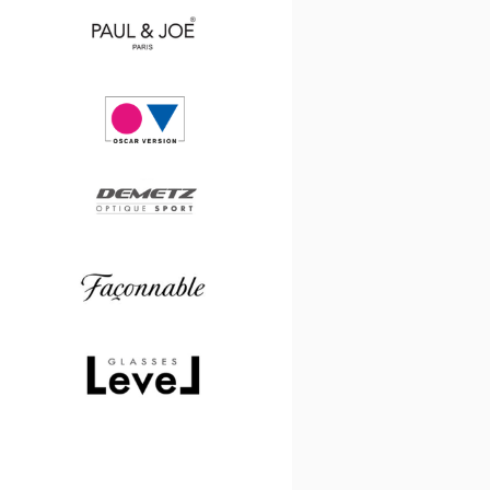
Saint
Laurent
Paul
&
Joe
Oscar
version
Demetz
Façonnable
Level