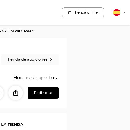
Tienda online
Español
Cam
idio
GY Optical Center
Tienda de audiciones
Horario de apertura
Pedir cita
Compartir
tinerario
a
con
a
mis
seres
tienda
queridos
 LA TIENDA
Opticien