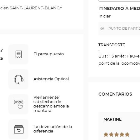
LA
RUTA
pticien SAINT-LAURENT-BLANGY
ITINERARIO A ME
EN
EL
Iniciar
MAPA
DE
,
Cerca
GOOGLE
encontrar
de
una
mi
tienda
ubicación
Optical
TRANSPORTE
Center
 y
El presupuesto
Bus : 1,5 arrêt : Fauv
ta
point de la locomoti
Asistencia Optical
COMENTARIOS
Plenamente
satisfecho o le
descambiamos la
montura
MARTINE
La devolución de la
diferencia