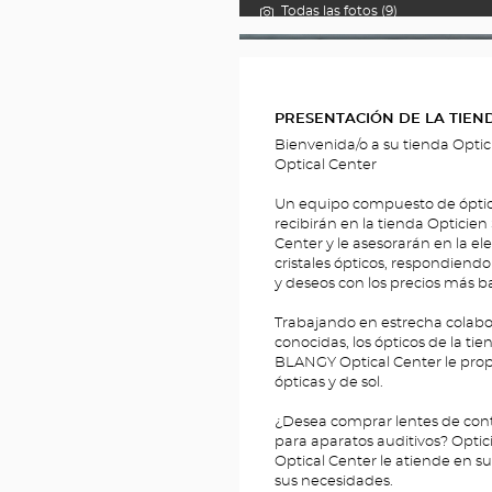
Todas las fotos (9)
__BRIDGE.THEME.LOCATION.MEDIA.T
PRESENTACIÓN DE LA TIEN
Bienvenida/o a su tienda Op
Optical Center
Un equipo compuesto de ópticos,
recibirán en la tienda Optic
Center y le asesorarán en la e
cristales ópticos, respondiend
y deseos con los precios más b
Trabajando en estrecha colabo
conocidas, los ópticos de la t
BLANGY Optical Center le pr
ópticas y de sol.
¿Desea comprar lentes de conta
para aparatos auditivos? Op
Optical Center le atiende en s
sus necesidades.