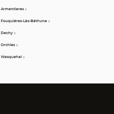
Armentieres
Fouquières-Lès-Béthune
Dechy
Orchies
Wasquehal