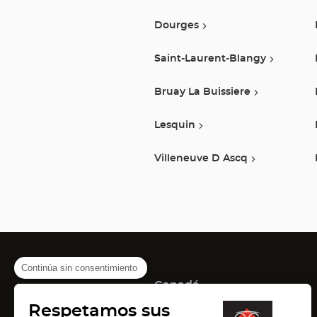
Dourges
Saint-Laurent-Blangy
Bruay La Buissiere
Lesquin
Villeneuve D Ascq
Continúa sin consentimiento
Canadá
(Abrir
(Abrir
(Abrir
Montreal
Quebec
Laval
Respetamos sus
en
en
en