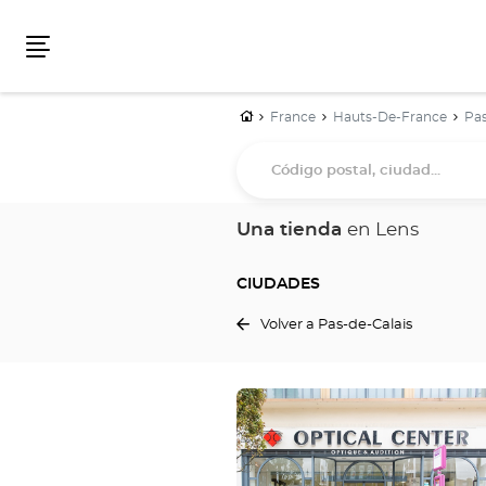
Menú
Inicio
France
Hauts-De-France
Pas
Código
postal,
ciudad...
Una tienda
en Lens
CIUDADES
Volver a Pas-de-Calais
Pulse
ENTER
para
obtener