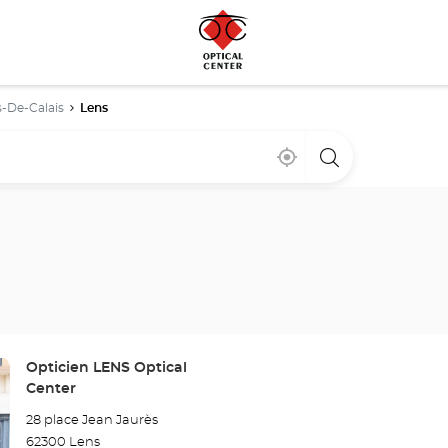
-De-Calais
Lens
Cerca
,
una
de
encontrar
tienda
mi
una
Optical
ubicación
tienda
Center
Optical
Center
Tienda:
Opticien LENS Optical
Center
28 place Jean Jaurès
62300 Lens