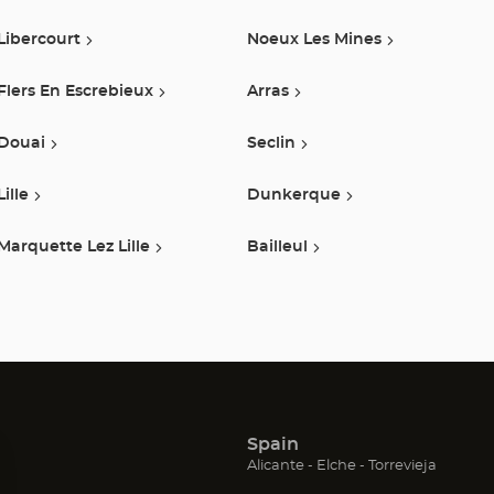
Libercourt
Noeux Les Mines
Flers En Escrebieux
Arras
Douai
Seclin
Lille
Dunkerque
Marquette Lez Lille
Bailleul
Spain
(Abrir
(Abrir
(Abrir
Alicante
Elche
Torrevieja
en
en
en