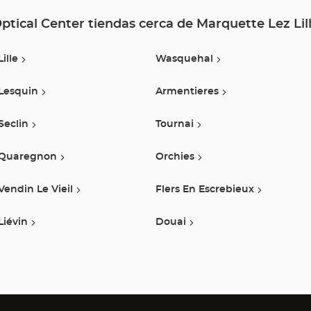
Optical
Center
ptical Center tiendas cerca de Marquette Lez Lil
Lille
Wasquehal
Lesquin
Armentieres
Seclin
Tournai
Quaregnon
Orchies
Vendin Le Vieil
Flers En Escrebieux
Liévin
Douai