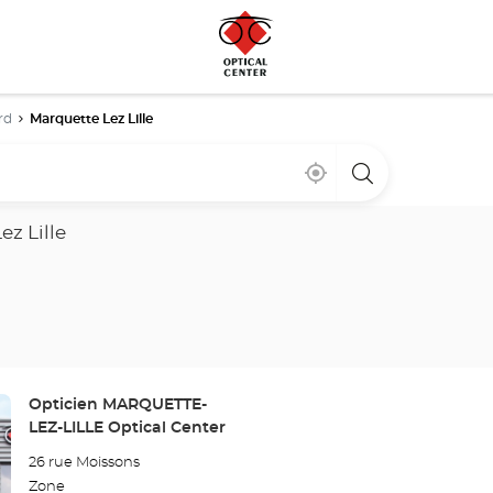
rd
Marquette Lez Lille
Cerca
,
una
de
encontrar
tienda
mi
una
Optical
ubicación
tienda
Center
ez Lille
Optical
Center
Tienda:
Opticien MARQUETTE-
LEZ-LILLE Optical Center
26 rue Moissons
Zone