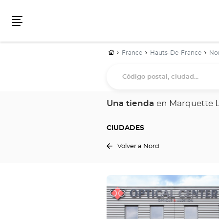
Menú
Inicio
France
Hauts-De-France
No
Código
postal,
ciudad...
Una tienda
en Marquette L
CIUDADES
Volver a Nord
Pulse
ENTER
para
obtener