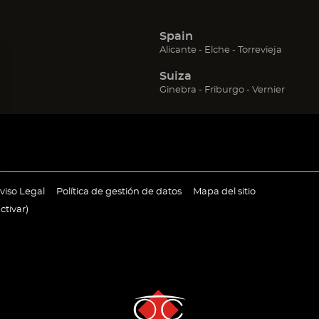
Spain
(Abrir
(Abrir
(Abrir
Alicante
Elche
Torrevieja
en
en
en
Suiza
una
una
una
nueva
nueva
nueva
(Abrir
(Abrir
(Abrir
Ginebra
Friburgo
Vernier
ventana)
ventana)
ventana
en
en
en
una
una
una
nueva
nueva
nueva
ventana)
ventana)
ventan
ir
(Abrir
(Abrir
viso Legal
Política de gestión de datos
Mapa del sitio
en
en
ctivar
)
una
una
va
nueva
nueva
tana)
ventana)
ventana)