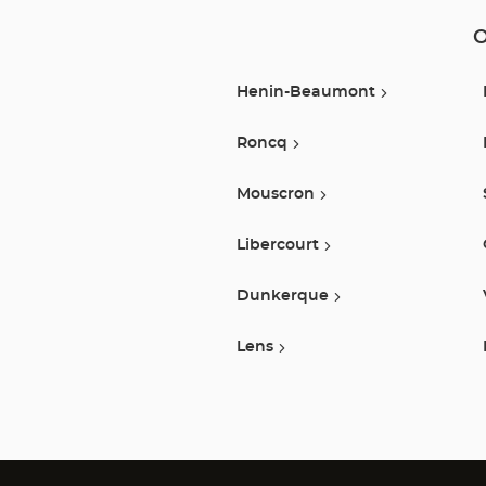
O
Henin-Beaumont
Roncq
Mouscron
Libercourt
Dunkerque
Lens