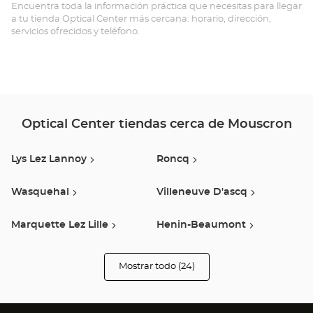
Opt
Encuentra toda la información práctica que necesitas para llegar
a tu tienda Optical Center más cercana: horario, dirección,
Ce
servicios ofrecidos y teléfono.
Optical Center tiendas cerca de Mouscron
Lys Lez Lannoy
Roncq
Wasquehal
Villeneuve D'ascq
Marquette Lez Lille
Henin-Beaumont
Tournai
Lille
Mostrar todo (24)
tiendas
Optical
Center
Quaregnon
Lesquin
Opticien