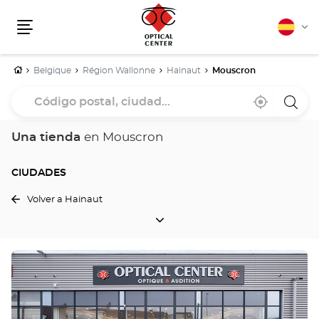
Español
Cam
Menú
idio
Inicio
Belgique
Région Wallonne
Hainaut
Mouscron
Código
Cerca
,
una
postal,
de
encontrar
tiend
mi
una
Optica
ciudad...
ubicación
tienda
Cente
Una tienda
en Mouscron
Optical
Center
CIUDADES
Volver a Hainaut
CIUDADES
Pulse
ENTER
para
obtener