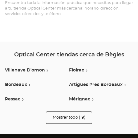
Opt
Encuentra toda la información práctica que necesitas para llegar
a tu tienda Optical Center más cercana: horario, dirección,
Ce
servicios ofrecidos y teléfono.
Optical Center tiendas cerca de Bègles
Villenave D'ornon
Floirac
Bordeaux
Artigues Pres Bordeaux
Pessac
Mérignac
Sainte Eulalie
Saint Medard En Jalles
Mostrar todo (19)
tiendas
Optical
Center
Créon
Saint-Jean-D'illac
Opticien