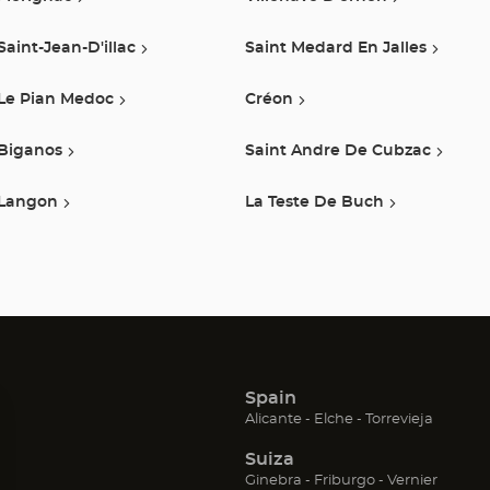
Saint-Jean-D'illac
Saint Medard En Jalles
Le Pian Medoc
Créon
Biganos
Saint Andre De Cubzac
Langon
La Teste De Buch
Spain
(Abrir
(Abrir
(Abrir
Alicante
Elche
Torrevieja
en
en
en
Suiza
una
una
una
nueva
nueva
nueva
(Abrir
(Abrir
(Abrir
Ginebra
Friburgo
Vernier