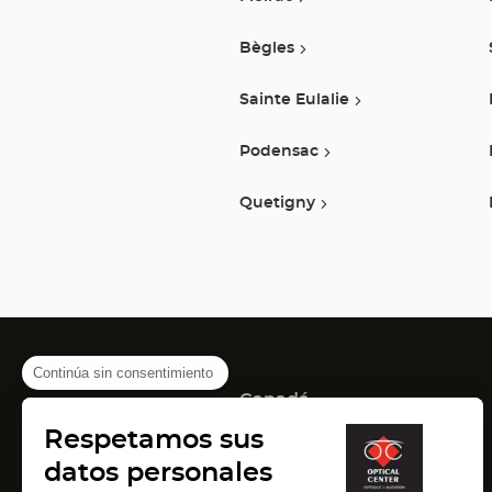
Bègles
Sainte Eulalie
Podensac
Quetigny
Continúa sin consentimiento
Canadá
(Abrir
(Abrir
(Abrir
Montreal
Quebec
Laval
Respetamos sus
en
en
en
Francia
una
una
una
datos personales
nueva
nueva
nueva
(Abrir
(Abrir
(Abrir
Lyon
Paris
Marseille