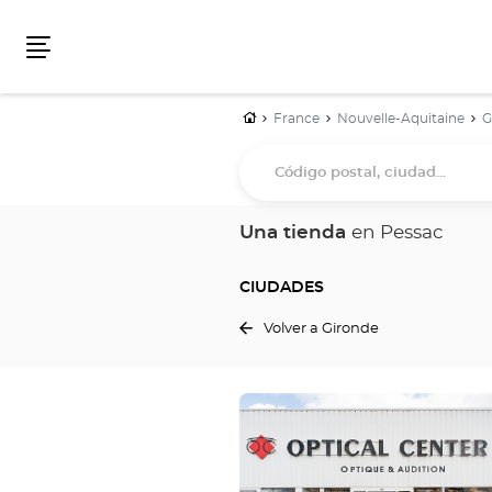
Menú
Inicio
France
Nouvelle-Aquitaine
G
Código
postal,
ciudad...
Una tienda
en Pessac
CIUDADES
Volver a Gironde
Pulse
ENTER
para
obtener