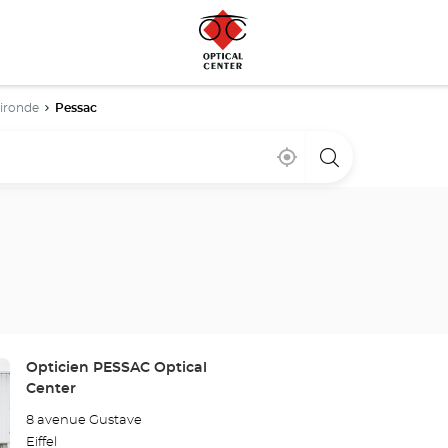
ironde
Pessac
Cerca
,
una
de
encontrar
tienda
mi
una
Optical
ubicación
tienda
Center
Optical
Center
Tienda:
Opticien PESSAC Optical
Center
8 avenue Gustave
Eiffel