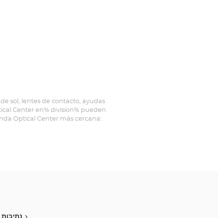
de sol, lentes de contacto, ayudas
ptical Center en% division% pueden
ienda Optical Center más cercana:
נתיבות