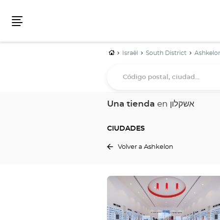
Menú
Inicio
Israël
South District
Ashkelo
Código
postal,
ciudad...
Una tienda
en אשקלון
CIUDADES
Volver a Ashkelon
Pulse
ENTER
para
obtener