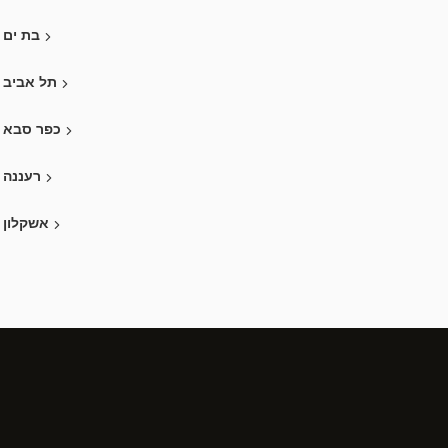
בת ים
תל אביב
כפר סבא
רעננה
אשקלון