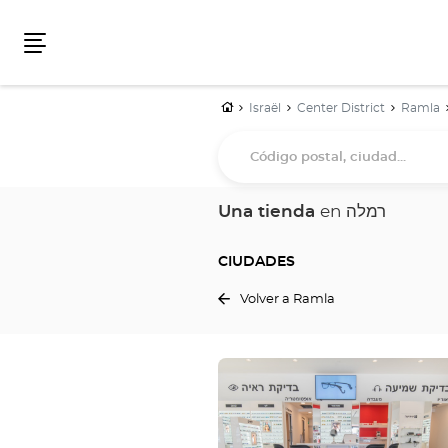
Menú
Inicio
Israël
Center District
Ramla
Código
postal,
ciudad...
Una tienda
en רמלה
CIUDADES
Volver a Ramla
Pulse
ENTER
para
obtener