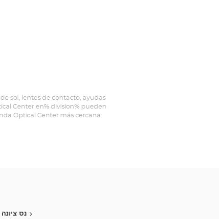
de sol, lentes de contacto, ayudas
ptical Center en% division% pueden
ienda Optical Center más cercana:
נס ציונה