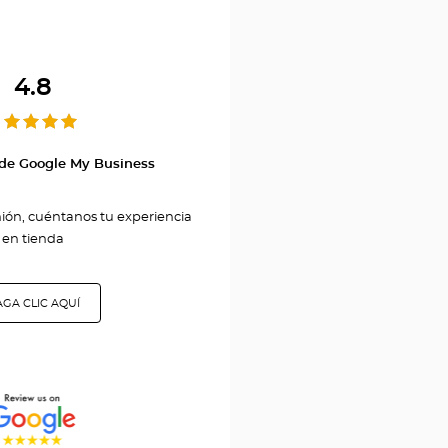
Optical
Center
4.8
HOLON
 de Google My Business
nión, cuéntanos tu experiencia
en tienda
GA CLIC AQUÍ