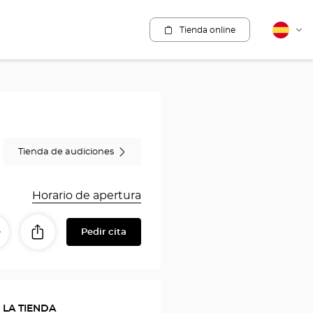
Tienda online
Español
Cam
idio
Tienda de audiciones
Horario de apertura
Pedir cita
Compartir
tinerario
a
con
a
mis
seres
tienda
queridos
 LA TIENDA