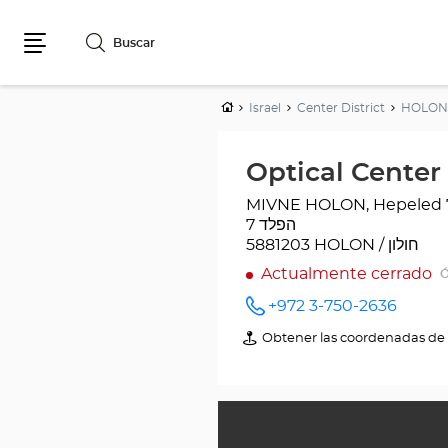
Buscar
Menú
Inicio
Israel
Center District
Optical Cente
MIVNE HOLON, Hepeled 7 / MIVN
הפלד 7
5881203 HOLON / חולון
Actualmente cerrado
Ó
+972 3-750-2636
número
de
Obtener las coordenadas de 
de
teléfono
Optical
Center
-
HOLON