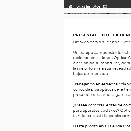
Todas las fotos (10)
__BRIDGE.THEME.LOCATION.MEDIA.T
PRESENTACIÓN DE LA TIEN
Bienvenida/o a su tienda Opti
Un equipo compuesto de ópticos,
recibirán en la tienda Optical 
elección de su montura y de su
la mejor forma a sus necesidad
bajos del mercado.
Trabajando en estrecha colabo
conocidas, los ópticos de la ti
proponen una amplia gama de g
¿Desea comprar lentes de conta
para aparatos auditivos? Optic
tienda para satisfacer plenam
Hasta pronto en su tienda Opt