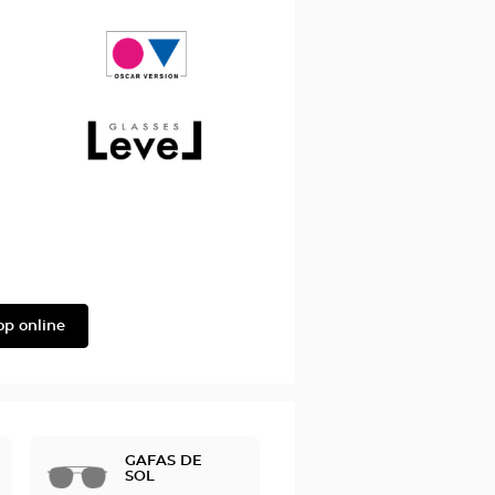
Saint
Laurent
Oscar
version
Level
op online
GAFAS DE
SOL