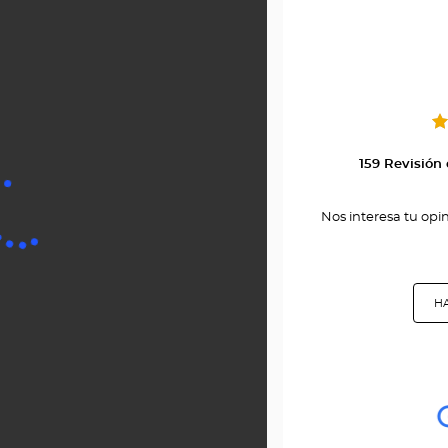
-
159 Revisión
Nos interesa tu opi
HA