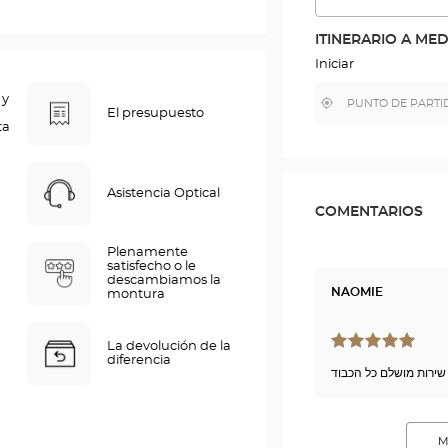
VER
LA
RUTA
ITINERARIO A ME
EN
EL
Iniciar
MAPA
DE
 y
,
Cerca
GOOGLE
El presupuesto
encontrar
de
ta
una
mi
tienda
ubicación
Optical
Center
Asistencia Optical
COMENTARIOS
Plenamente
satisfecho o le
descambiamos la
NAOMIE
montura
La devolución de la
diferencia
שירות מושלם כל הכבוד
M