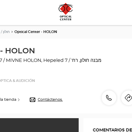
HOLON / חולון
Optical Center - HOLON
r - HOLON
E HOLON, Hepeled 7 / מבנה חולון, רח'
PTICA & AUDICIÓN
número
Llamar
la tienda
Contáctenos.
I
de
l
teléfono
COMENTARIOS DE