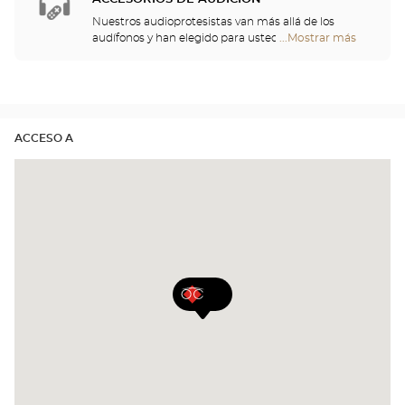
Nuestros audioprotesistas van más allá de los
audífonos y han elegido para usted un gran
...Mostrar más
tiendas
repertorio de cascos, telemandos, teléfonos,
Optical
despertadores, cargadores y otros accesorios para
Center
mejorar de forma significativa su comodidad a lo
Opticien
largo del día.
ACCESO A