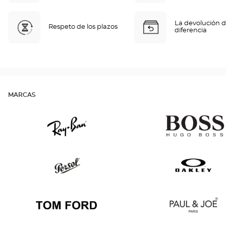
La devolución d
Respeto de los plazos
diferencia
MARCAS
Ray
Hugo
Ban
Boss
Persol
Oakley