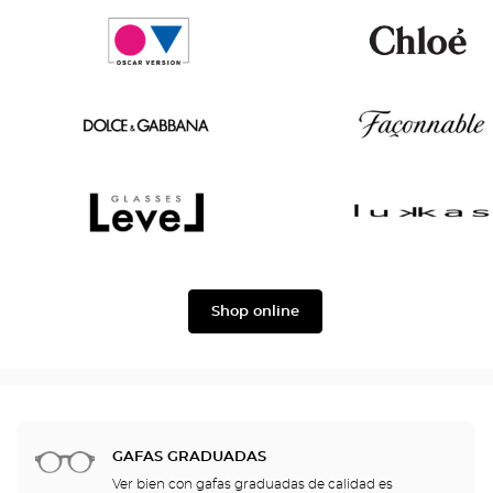
Tom
Paul
Ford
&
Joe
Oscar
Chloé
version
Dolce
Façonnable
&
Gabbana
Level
Lukkas
Shop online
GAFAS GRADUADAS
Ver bien con gafas graduadas de calidad es