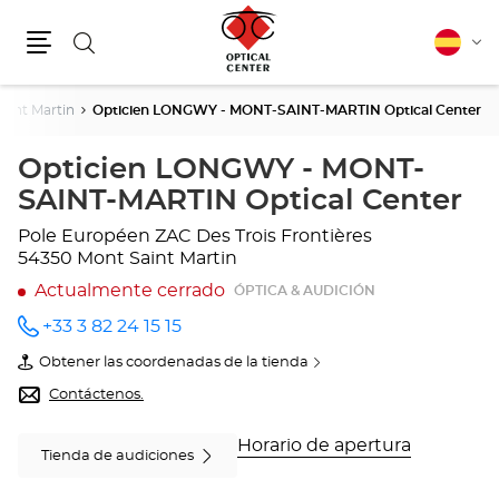
Buscar
Español
Cam
Menú
idio
aint Martin
Opticien LONGWY - MONT-SAINT-MARTIN Optical Center
Opticien LONGWY - MONT-
SAINT-MARTIN Optical Center
Pole Européen
ZAC Des Trois Frontières
54350 Mont Saint Martin
Actualmente cerrado
ÓPTICA & AUDICIÓN
+33 3 82 24 15 15
número
de
Obtener las coordenadas de la tienda
teléfono
de
Opticien
Contáctenos.
LONGWY
-
MONT-
Horario de apertura
Tienda de audiciones
SAINT-
MARTIN
Optical