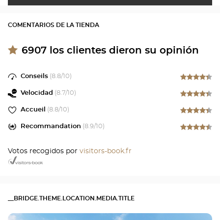
COMENTARIOS DE LA TIENDA
6907
los clientes dieron su opinión
Conseils
(
8.8
/10)
Velocidad
(
8.7
/10)
Accueil
(
8.8
/10)
Recommandation
(
8.9
/10)
Votos recogidos por
visitors-book.fr
__BRIDGE.THEME.LOCATION.MEDIA.TITLE