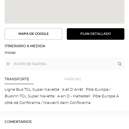
MAPA DE GOOGLE
PLAN DETALLADO
VER
VER
EL
LA
PLAN
RUTA
DETALLADO
ITINERARIO A MEDIDA
EN
Iniciar
EL
MAPA
DE
,
Cerca
Itin
a
GOOGLE
encontrar
de
la
una
mi
tie
tienda
ubicación
Optical
Opt
TRANSPORTE
PARKING
Center
LO
-
Ligne Bus TGL Super Navette : A et D Arrêt : Pôle Europe /
MON
Buslinn TGL Super Navette : A an D - Haltestell : Pôle Europe À
SAI
MAR
côté de Conforama / Niewent dem Conforama
Opti
Cen
COMENTARIOS