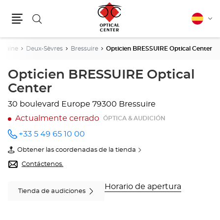
Buscar
Español
Cam
Menú
idio
itaine
Deux-Sèvres
Bressuire
Opticien BRESSUIRE Optical Center
Opticien BRESSUIRE Optical
Center
30 boulevard Europe
79300 Bressuire
Actualmente cerrado
ÓPTICA & AUDICIÓN
+33 5 49 65 10 00
número
de
Obtener las coordenadas de la tienda
teléfono
de
Opticien
Contáctenos.
BRESSUIRE
Optical
Center
Horario de apertura
Tienda de audiciones