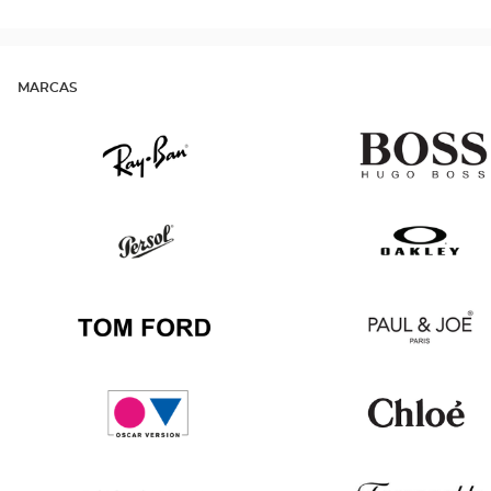
MARCAS
Ray
Hugo
Ban
Boss
Persol
Oakley
Tom
Paul
Ford
&
Joe
Oscar
Chloé