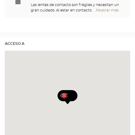
y de acompañarle en su proceso de adaptación.
Las lentes de contacto son frágiles y necesitan un
Lentillas diarias, mensuales o incluso anuales,
gran cuidado. Al estar en contacto directo con los
...Mostrar más
tiendas
¡venga a descubrir las lentes de contacto perfectas
ojos, se deben manipular con precaución y lavarse
Optical
para sus ojos!
con esmero después de cada uso. Venga a
Center
descubrir todas las soluciones de limpieza, de
Opticien
aclarado y versátiles, para cualquier tipo de lentilla.
Nuestros ópticos le enseñarán buenas prácticas
que debe adoptar.
ACCESO A