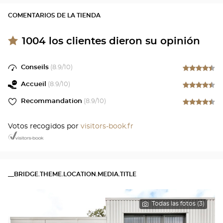
COMENTARIOS DE LA TIENDA
1004
los clientes dieron su opinión
Conseils
(
8.9
/10)
Accueil
(
8.9
/10)
Recommandation
(
8.9
/10)
Votos recogidos por
visitors-book.fr
__BRIDGE.THEME.LOCATION.MEDIA.TITLE
Todas las fotos (3)