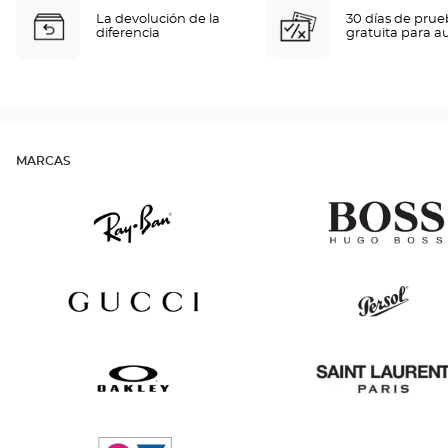
La devolución de la
30 días de pru
diferencia
gratuita para a
MARCAS
Ray
Hugo
Ban
Boss
Gucci
Persol
Oakley
Saint