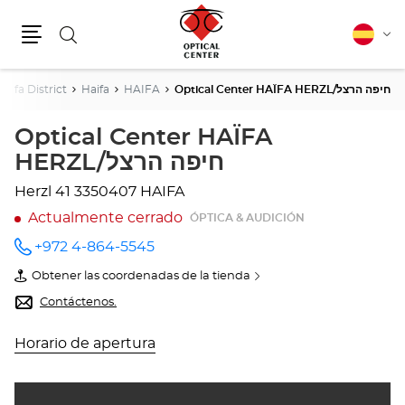
Buscar
Español
Cam
Menú
idio
Haifa District
Haifa
HAIFA
Optical Center HAÏFA HERZL/חיפה הרצל
Optical Center HAÏFA
HERZL/חיפה הרצל
Herzl 41
3350407 HAIFA
Actualmente cerrado
ÓPTICA & AUDICIÓN
+972 4-864-5545
número
de
Obtener las coordenadas de la tienda
teléfono
de
Optical
Contáctenos.
Center
HAÏFA
HERZL/חיפה
Horario de apertura
הרצל