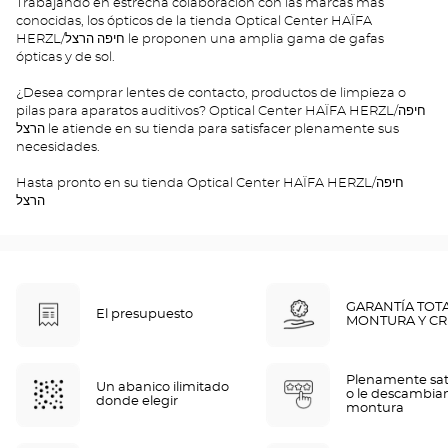
Trabajando en estrecha colaboración con las marcas más
conocidas, los ópticos de la tienda Optical Center HAÏFA
HERZL/חיפה הרצל le proponen una amplia gama de gafas
ópticas y de sol.
¿Desea comprar lentes de contacto, productos de limpieza o
pilas para aparatos auditivos? Optical Center HAÏFA HERZL/חיפה
הרצל le atiende en su tienda para satisfacer plenamente sus
necesidades.
Hasta pronto en su tienda Optical Center HAÏFA HERZL/חיפה
הרצל
GARANTÍA TOT
El presupuesto
MONTURA Y CR
Plenamente sat
Un abanico ilimitado
o le descambia
donde elegir
montura