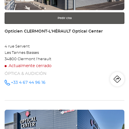
más
información
Pedir cita
Tienda:
Opticien CLERMONT-L'HÉRAULT Optical Center
4 rue Servent
Les Tannes Basses
34800 Clermont l'herault
Actualmente cerrado
ÓPTICA & AUDICIÓN
Iti
a
+33 4 67 44 96 16
número
de
teléfono
la
tie
Pulse
Op
ENTER
CL
para