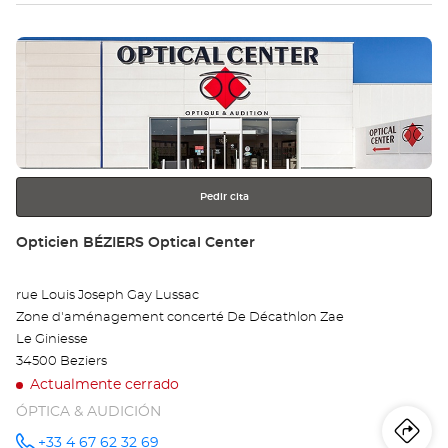
tie
Pulse
Op
ENTER
LU
para
obtener
Opt
más
información
Ce
Pedir cita
Tienda:
Opticien BÉZIERS Optical Center
rue Louis Joseph Gay Lussac
Zone d'aménagement concerté De Décathlon Zae
Le Giniesse
34500 Beziers
Actualmente cerrado
ÓPTICA & AUDICIÓN
Iti
a
+33 4 67 62 32 69