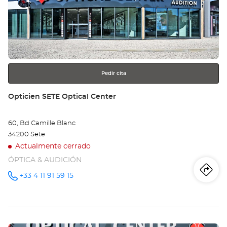
Op
ENTER
LA
para
obtener
Opt
más
información
Ce
Pedir cita
Tienda:
Opticien SETE Optical Center
60, Bd Camille Blanc
34200 Sete
Actualmente cerrado
ÓPTICA & AUDICIÓN
Iti
a
+33 4 11 91 59 15
número
de
teléfono
la
tie