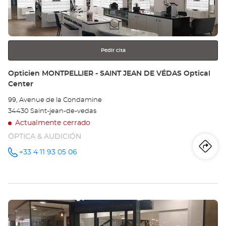
obtener
-
más
información
JA
Opt
Pedir cita
Ce
Tienda:
Opticien MONTPELLIER - SAINT JEAN DE VÉDAS Optical
Center
99, Avenue de la Condamine
34430 Saint-jean-de-vedas
Actualmente cerrado
ÓPTICA & AUDICIÓN
Iti
a
+33 4 11 93 05 06
número
de
teléfono
la
tie
Pulse
Op
ENTER