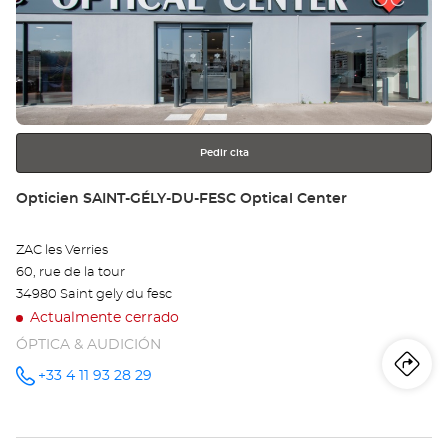
Pulse
Op
ENTER
SE
para
obtener
Opt
más
información
Ce
Pedir cita
Tienda:
Opticien SAINT-GÉLY-DU-FESC Optical Center
ZAC les Verries
60, rue de la tour
34980 Saint gely du fesc
Actualmente cerrado
ÓPTICA & AUDICIÓN
Iti
a
+33 4 11 93 28 29
número
de
teléfono
la