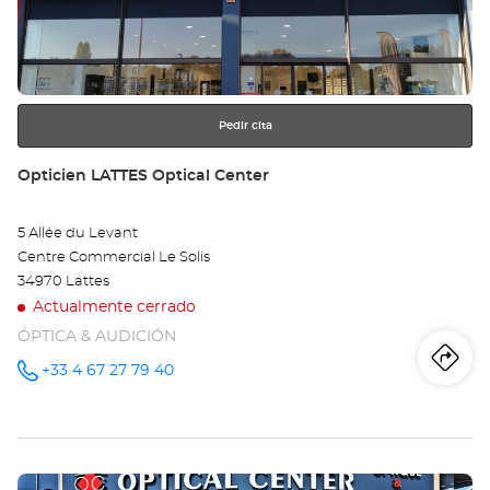
MO
para
obtener
Opt
más
información
Ce
Pedir cita
Tienda:
Opticien LATTES Optical Center
5 Allée du Levant
Centre Commercial Le Solis
34970 Lattes
Actualmente cerrado
ÓPTICA & AUDICIÓN
Iti
a
+33 4 67 27 79 40
número
de
teléfono
la
tie
Pulse