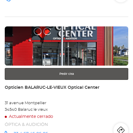
número
de
teléfono
la
tie
Pulse
Op
ENTER
BÉ
para
obtener
Opt
más
información
Ce
Pedir cita
Tienda:
Opticien BALARUC-LE-VIEUX Optical Center
31 avenue Montpellier
34540 Balaruc le vieux
Actualmente cerrado
ÓPTICA & AUDICIÓN