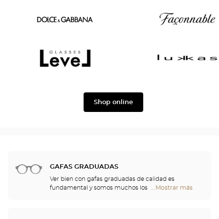
Oscar
Chloé
version
Dolce
Façonnable
&
Gabbana
Level
Lukkas
Shop online
GAFAS GRADUADAS
Ver bien con gafas graduadas de calidad es
fundamental y somos muchos los que
...Mostrar más
tiendas
necesitamos una corrección. No obstante, las gafas
Optical
aportan algo más que confort visual: son también
Center
un accesorio de moda y auténticas proyectoras de
Opticien