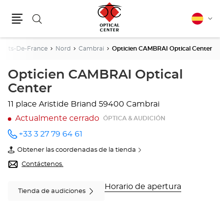
Buscar
Español
Cam
Menú
idio
auts-De-France
Nord
Cambrai
Opticien CAMBRAI Optical Center
Opticien CAMBRAI Optical
Center
11 place Aristide Briand
59400 Cambrai
Actualmente cerrado
ÓPTICA & AUDICIÓN
+33 3 27 79 64 61
número
de
Obtener las coordenadas de la tienda
teléfono
de
Opticien
Contáctenos.
CAMBRAI
Optical
Center
Horario de apertura
Tienda de audiciones