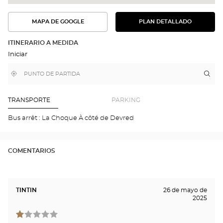
MAPA DE GOOGLE
PLAN DETALLADO
VER
VER
EL
LA
PLAN
RUTA
DETALLADO
ITINERARIO A MEDIDA
EN
Iniciar
EL
MAPA
DE
,
Cerca
Itin
a
GOOGLE
encontrar
de
la
una
mi
tie
tienda
ubicación
Optical
Opt
TRANSPORTE
PARKING
Center
CAM
Opti
Bus arrêt : La Choque À côté de Devred
Cen
COMENTARIOS
TINTIN
26 de mayo de
2025