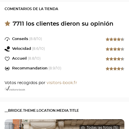
COMENTARIOS DE LA TIENDA
7711
los clientes dieron su opinión
Conseils
(
8.8
/10)
Velocidad
(
8.6
/10)
Accueil
(
8.8
/10)
Recommandation
(
8.9
/10)
Votos recogidos por
visitors-book.fr
__BRIDGE.THEME.LOCATION.MEDIA.TITLE
Todas las fotos (15)