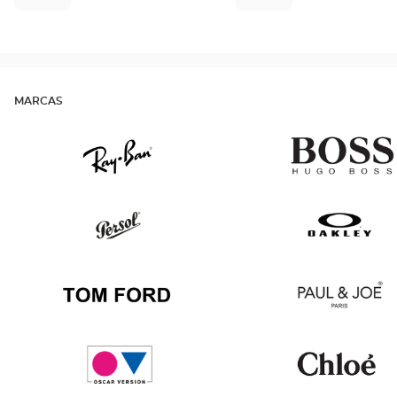
MARCAS
Ray
Hugo
Ban
Boss
Persol
Oakley
Tom
Paul
Ford
&
Joe