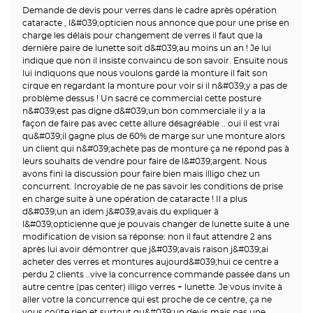
Demande de devis pour verres dans le cadre après opération
cataracte , l&#039;opticien nous annonce que pour une prise en
charge les délais pour changement de verres il faut que la
dernière paire de lunette soit d&#039;au moins un an ! Je lui
indique que non il insiste convaincu de son savoir. Ensuite nous
lui indiquons que nous voulons gardé la monture il fait son
cirque en regardant la monture pour voir si il n&#039;y a pas de
problème dessus ! Un sacré ce commercial cette posture
n&#039;est pas digne d&#039;un bon commerciale il y a la
façon de faire pas avec cette allure désagréable .. oui il est vrai
qu&#039;il gagne plus de 60% de marge sur une monture alors
un client qui n&#039;achète pas de monture ça ne répond pas à
leurs souhaits de vendre pour faire de l&#039;argent. Nous
avons fini la discussion pour faire bien mais illigo chez un
concurrent. Incroyable de ne pas savoir les conditions de prise
en charge suite à une opération de cataracte ! Il a plus
d&#039;un an idem j&#039;avais du expliquer à
l&#039;opticienne que je pouvais changer de lunette suite à une
modification de vision sa réponse: non il faut attendre 2 ans
après lui avoir démontrer que j&#039;avais raison j&#039;ai
acheter des verres et montures aujourd&#039;hui ce centre a
perdu 2 clients ..vive la concurrence commande passée dans un
autre centre (pas center) illigo verres + lunette. Je vous invite à
aller votre la concurrence qui est proche de ce centre, ça ne
vous coûte rien et surtout qu&#039;un devis mais pas une