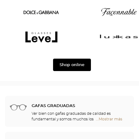
Oscar
Chloé
version
Dolce
Façonnable
&
Gabbana
Level
Lukkas
Shop online
GAFAS GRADUADAS
Ver bien con gafas graduadas de calidad es
fundamental y somos muchos los que
...Mostrar más
tiendas
necesitamos una corrección. No obstante, las gafas
Optical
aportan algo más que confort visual: son también
Center
un accesorio de moda y auténticas proyectoras de
Opticien