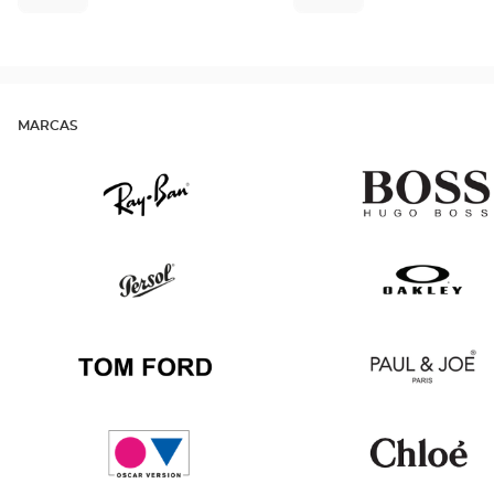
MARCAS
Ray
Hugo
Ban
Boss
Persol
Oakley
Tom
Paul
Ford
&
Joe