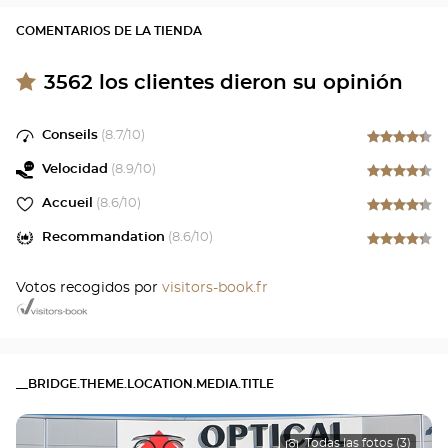
COMENTARIOS DE LA TIENDA
3562
los clientes dieron su opinión
Conseils
(
8.7
/10)
Velocidad
(
8.9
/10)
Accueil
(
8.6
/10)
Recommandation
(
8.6
/10)
Votos recogidos por
visitors-book.fr
__BRIDGE.THEME.LOCATION.MEDIA.TITLE
Todas las fotos (3)