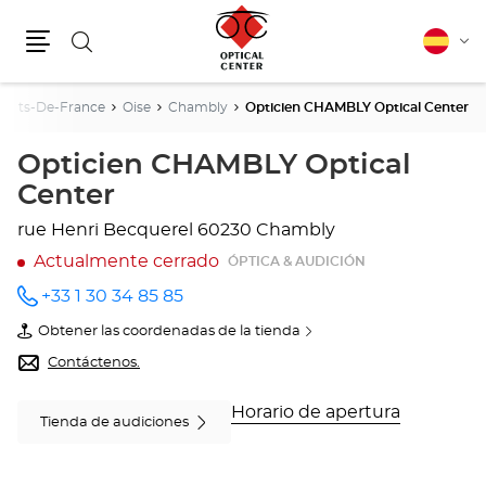
Buscar
Español
Cam
Menú
idio
auts-De-France
Oise
Chambly
Opticien CHAMBLY Optical Center
Opticien CHAMBLY Optical
Center
rue Henri Becquerel
60230 Chambly
Actualmente cerrado
ÓPTICA & AUDICIÓN
+33 1 30 34 85 85
número
de
Obtener las coordenadas de la tienda
teléfono
de
Opticien
Contáctenos.
CHAMBLY
Optical
Center
Horario de apertura
Tienda de audiciones